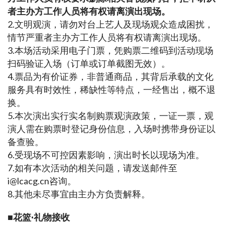
者主办方工作人员将有权请离演出现场。
2.文明观演，请勿对台上艺人及现场观众造成困扰，
情节严重者主办方工作人员将有权请离演出现场。
3.本场活动采用电子门票，凭购票二维码到活动现场
扫码验证入场（订单或订单截图无效）。
4.票品为有价证券，非普通商品，其背后承载的文化
服务具有时效性，稀缺性等特点，一经售出，概不退
换。
5.本次演出实行实名制购票观演政策，一证一票，观
演人需在购票时登记身份信息，入场时携带身份证以
备查验。
6.受现场不可控因素影响，演出时长以现场为准。
7.如有本次活动的相关问题，请发送邮件至
i@lcacg.cn咨询。
8.其他未尽事宜由主办方负责解释。
■花篮·礼物接收