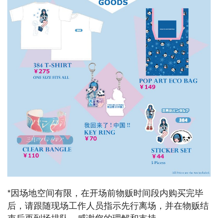
*因场地空间有限，在开场前物贩时间段内购买完毕
后，请跟随现场工作人员指示先行离场，并在物贩结