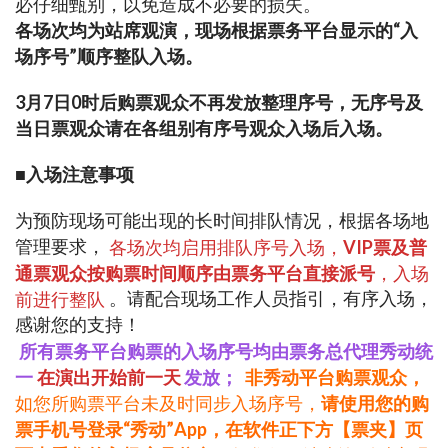
必仔细甄别，以免造成不必要的损失。
各场次均为站席观演，现场根据票务平台显示的“入
场序号”顺序整队入场。
3月7日0时后购票观众不再发放整理序号，无序号及
当日票观众请在各组别有序号观众入场后入场。
■入场注意事项
为预防现场可能出现的长时间排队情况，根据各场地
管理要求，
各场次均启用排队序号入场，
VIP票及普
通票观众按购票时间顺序由票务平台直接派号
，入场
前进行整队
。请配合现场工作人员指引，有序入场，
感谢您的支持！
所有票务平台购票的入场序号均由票务总代理秀动统
一
在演出开始前一天
发放；
非秀动平台购票观众，
如您所购票平台未及时同步入场序号，
请使用您的购
票手机号登录“秀动”App，在软件正下方【票夹】页