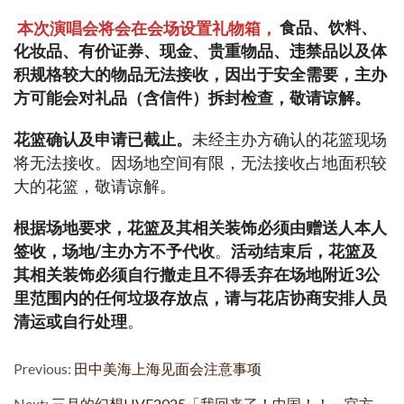
本次演唱会将会在会场设置礼物箱，
食品、饮料、
化妆品、有价证券、现金、贵重物品、违禁品以及体
积规格较大的物品无法接收，因出于安全需要，主办
方可能会对礼品（含信件）拆封检查，敬请谅解。
花篮确认及申请已截止。
未经主办方确认的花篮现场
将无法接收。因场地空间有限，无法接收占地面积较
大的花篮，敬请谅解。
根据场地要求，花篮及其相关装饰必须由赠送人本人
签收，场地/主办方不予代收
。
活动结束后，花篮及
其相关装饰必须自行撤走且不得丢弃在场地附近3公
里范围内的任何垃圾存放点，请与花店协商安排人员
清运或自行处理
。
Previous:
田中美海上海见面会注意事项
Next:
三月的幻想LIVE2025「我回来了！中国！！」官方周边通贩信息