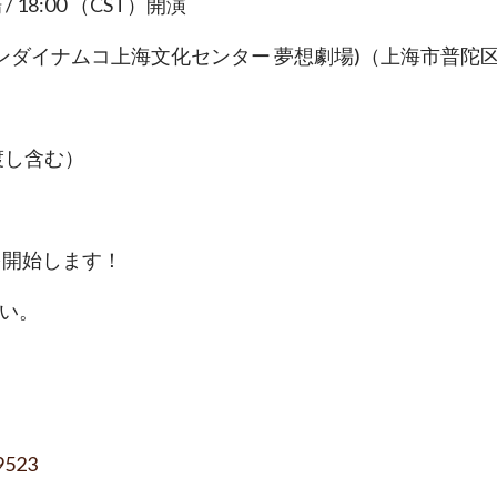
/ 18:00 （CST）開演
ンダイナムコ上海文化センター 夢想劇場)（上海市普陀区
渡し含む）
付を開始します！
い。
9523