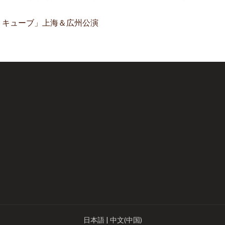
イトキューブ」上海＆広州公演
日本語
|
中文(中国)