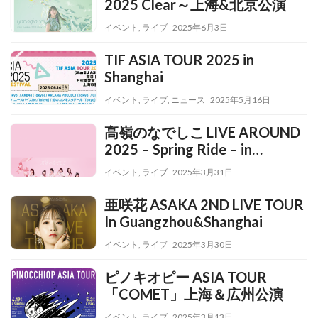
2025 Clear～上海&北京公演
イベント
,
ライブ
2025年6月3日
TIF ASIA TOUR 2025 in
Shanghai
イベント
,
ライブ
,
ニュース
2025年5月16日
高嶺のなでしこ LIVE AROUND
2025 – Spring Ride – in
Guangzhou&Shanghai
イベント
,
ライブ
2025年3月31日
亜咲花 ASAKA 2ND LIVE TOUR
In Guangzhou&Shanghai
イベント
,
ライブ
2025年3月30日
ピノキオピー ASIA TOUR
「COMET」上海＆広州公演
イベント
,
ライブ
2025年3月13日