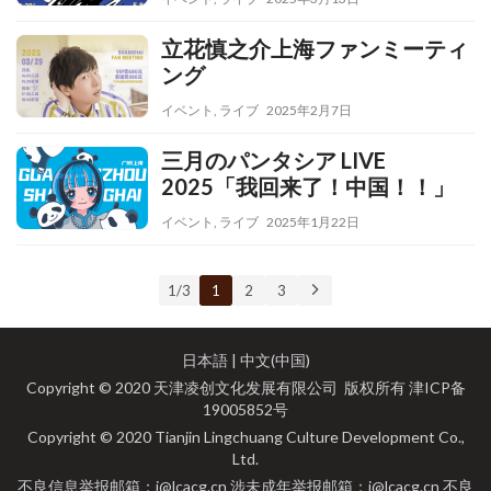
立花慎之介上海ファンミーティ
ング
イベント
,
ライブ
2025年2月7日
三月のパンタシア LIVE
2025「我回来了！中国！！」
イベント
,
ライブ
2025年1月22日
1 / 3
1
2
3
日本語
|
中文(中国)
Copyright © 2020 天津凌创文化发展有限公司 版权所有
津ICP备
19005852号
Copyright © 2020 Tianjin Lingchuang Culture Development Co.,
Ltd.
不良信息举报邮箱：i@lcacg.cn 涉未成年举报邮箱：i@lcacg.cn 不良