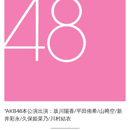
*AKB48本公演出演：坂川陽香/平田侑希/山﨑空/新
井彩永/久保姫菜乃/川村結衣