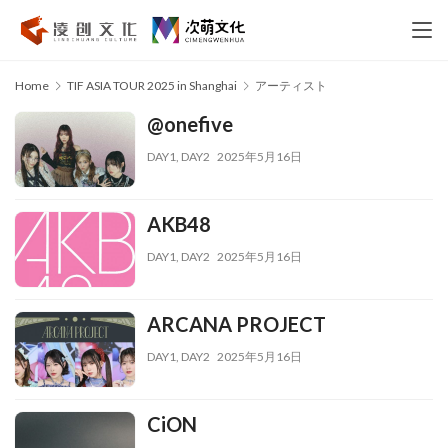
Home
TIF ASIA TOUR 2025 in Shanghai
アーティスト
@onefive
DAY1
,
DAY2
2025年5月16日
AKB48
DAY1
,
DAY2
2025年5月16日
ARCANA PROJECT
DAY1
,
DAY2
2025年5月16日
CiON