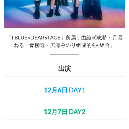
「I BLUE×DEARSTAGE」所属，由綾瀬志希・月雲
ねる・青柳透・広瀬みのり组成的4人组合。
出演
12月6日
DAY1
12月7日
DAY2