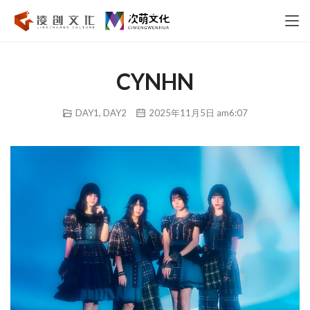
CYNHN
DAY1
,
DAY2
2025年11月5日 am6:07