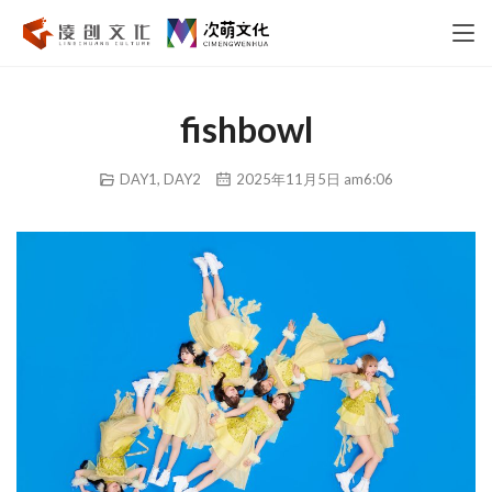
fishbowl
DAY1
,
DAY2
2025年11月5日 am6:06