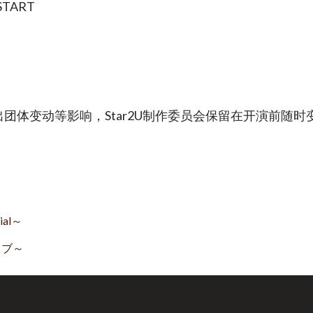
START
团体变动等影响，Star2U制作委员会保留在开演前随
cial～
・イブ～