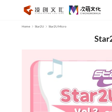
Home
Star2U
Star2U Micro
Star