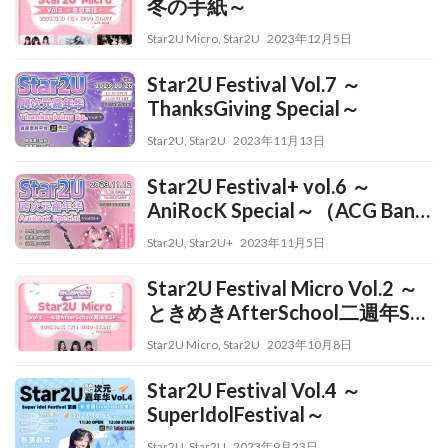
冬の手紙～
Star2U Micro
,
Star2U
2023年12月5日
Star2U Festival Vol.7 ～
ThanksGiving Special～
Star2U
,
Star2U
2023年11月13日
Star2U Festival+ vol.6 ～
AniRocK Special～（ACG Band
Only）
Star2U
,
Star2U+
2023年11月5日
Star2U Festival Micro Vol.2 ～
ときめきAfterSchool二週年SP
～
Star2U Micro
,
Star2U
2023年10月8日
Star2U Festival Vol.4 ～
SuperIdolFestival～
Star2U
,
Star2U
2023年9月23日