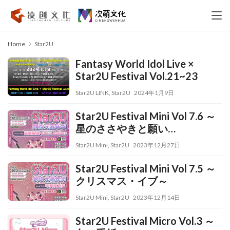
Home
Star2U
Fantasy World Idol Live ×
Star2U Festival Vol.21~23
Star2U LINK
,
Star2U
2024年1月9日
Star2U Festival Mini Vol 7.6 ～
星のささやきと願い
·2023LastDay～
Star2U Mini
,
Star2U
2023年12月27日
Star2U Festival Mini Vol 7.5 ～
クリスマス・イブ～
Star2U Mini
,
Star2U
2023年12月14日
Star2U Festival Micro Vol.3 ～