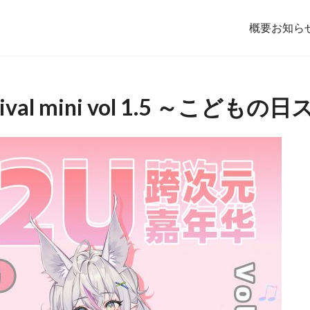
概要
お知ら
estival mini vol 1.5 ～こど