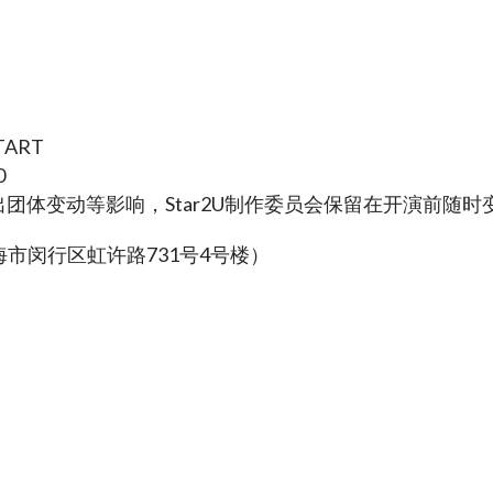
）
TART
0
团体变动等影响，Star2U制作委员会保留在开演前随
上海市闵行区虹许路731号4号楼）