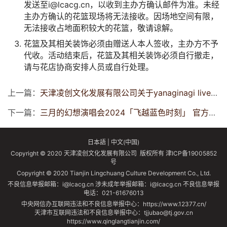
发送至i@lcacg.cn，以收到主办方确认邮件为准。未经
主办方确认的花篮现场将无法接收。因场地空间有限，
无法接收占地面积较大的花篮，敬请谅解。
花篮及其相关装饰必须由赠送人本人签收，主办方不予
代收。活动结束后，花篮及其相关装饰必须自行撤走，
请与花店协商安排人员或自行处理。
上一篇：
天津凌创文化发展有限公司关于yanaginagi live tour 2024 「WhiteCube」项目票务情况的情况说明
下一篇：
三月的幻想演唱会2024「飞越蓝色时刻」 官方周边通贩信息
日本語
|
中文(中国)
Copyright © 2020 天津凌创文化发展有限公司 版权所有
津ICP备19005852
号
Copyright © 2020 Tianjin Lingchuang Culture Development Co., Ltd.
不良信息举报邮箱：i@lcacg.cn 涉未成年举报邮箱：i@lcacg.cn 不良信息举报
电话：021-61676013
中央网信办互联网违法和不良信息举报中心：https://www.12377.cn/
天津市互联网违法和不良信息举报中心：tjjubao@tj.gov.cn
https://www.qinglangtianjin.com/