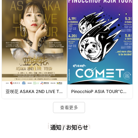
亚咲花 ASAKA 2ND LIVE TOUR In Guangzhou&Shanghai
PinocchioP ASIA TOUR“COMET”上海＆广州站
查看更多
information
通知 / お知らせ