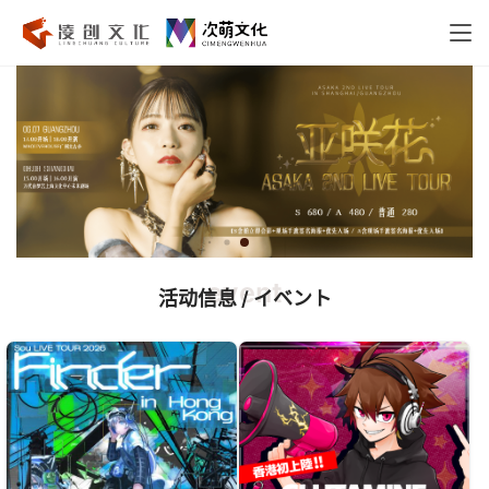
event
活动信息 / イベント