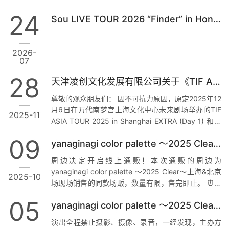
24
Sou LIVE TOUR 2026 “Finder” in Hong Kong 注意事项及恶劣天气安排
2026-
07
28
天津凌创文化发展有限公司关于《TIF ASIA TOUR 2025 in Shanghai EXTRA》活动取消的告知
尊敬的观众朋友们： 因不可抗力原因，原定2025年12
月6日在万代南梦宫上海文化中心未来剧场举办的TIF
2025-11
ASIA TOUR 2025 in Shanghai EXTRA (Day 1) 和原
定于2025年12月7日在7HERTZ LIVE SHANGHAI举办
09
yanaginagi color palette 〜2025 Clear〜官方周边通贩信息
的TIF ASIA TOUR 2025 in Shanghai EXTRA (Day 2)
将无法如期举行。 对于已购票的各位观众，您无需任
周边决定开启线上通贩！本次通贩的周边为
何操作，主办方已通知票务平台启动退票工作；票务
yanaginagi color palette 〜2025 Clear〜上海&北京
2025-10
平台会将您的购票款项原路退还至您的支付账户。如
场现场销售的同款场贩，数量有限，售完即止。 ⏰通
有疑问…
贩时间：10月10日11:00-售完即止🔗通贩平台：
05
yanaginagi color palette 〜2025 Clear〜上海&北京场注意事项
https://item.taobao.com/item.htm?
id=981617847231
演出全程禁止摄影、摄像、录音，一经发现，主办方