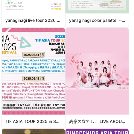
yanaginagi live tour 2026 Green Light in Hong Kong
yanaginagi color palette 〜2025 Clear〜上海&北京场
TIF ASIA TOUR 2025 in Shanghai
高嶺のなでしこ LIVE AROUND 2025 – Spring Ride – in Guangzhou&Shanghai