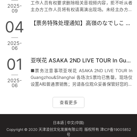
工作人员有权要求删除相关音视频内容，拒不听从者
2025-
主办方工作人员将有权请离演出现场。未经主办方书
09
面允许，禁止携带一切专业摄影、摄像、录音设备入
04
【票务特殊处理通知】高嶺のなでしこ LIVE AROUND 2025 – Spring Ride – in Guangzhou&Shanghai
场（包括但不限于相机、摄像机、运动相机、录音笔
等只包含摄影/摄像/录音等功能的专业设备）；贵重物
品无法寄存，恕不代为保管。 ■票务注意事项
2025-
yanaginagi color palette 〜2025 Clear〜上海&北京
06
场现场仅设置普通票现场票销售，VIP票不设置现场票
销售，若您需要使用支付宝或微信支付…
01
亚咲花 ASAKA 2ND LIVE TOUR In Guangzhou&Shanghai 注意事项
■票务注意事项亚咲花 ASAKA 2ND LIVE TOUR In
Guangzhou&Shanghai 各场次S票均已售罄，现场仅
2025-
设置A和普通票销售；另请各位观众妥善保管好您的验
06
票二维码，谨防盗用，如有转赠，转售需求，请您务
必仔细甄别，以免造成不必要的损失。 各场次均为站
查看更多
席观演，现场根据票务平台显示的“入场序号”顺序整队
入场。 6月3日0时后购票观众不再发放整理序号，无
序号及当日票观众请在各组别有序号观众入场后入
日本語
|
中文(中国)
场。 ■入场注意事项 为预防现场可能出现的长时间排
Copyright © 2020 天津凌创文化发展有限公司 版权所有
津ICP备19005852
队情况，根据各场地管理…
号