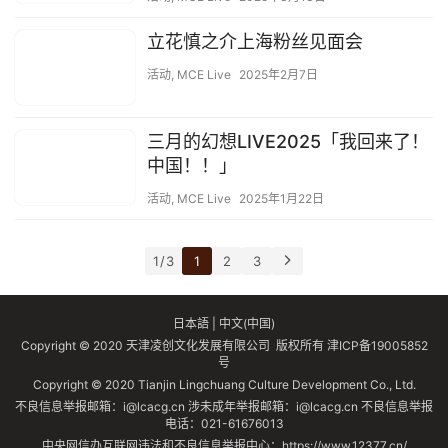
立花慎之介上海粉丝见面会
活动
,
MCE Live
2025年2月7日
三月的幻想LIVE2025「我回来了！
中国！！」
活动
,
MCE Live
2025年1月22日
1 / 3
1
2
3
日本語
|
中文(中国)
Copyright © 2020 天津凌创文化发展有限公司 版权所有
津ICP备19005852
号
Copyright © 2020 Tianjin Lingchuang Culture Development Co., Ltd.
不良信息举报邮箱：i@lcacg.cn 涉未成年举报邮箱：i@lcacg.cn 不良信息举报
电话：021-61676013
中央网信办互联网违法和不良信息举报中心：https://www.12377.cn/