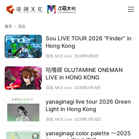
首页
活动
Sou LIVE TOUR 2026 “Finder” in
Hong Kong
活动
,
MCE Live
2026年5月8日
咕噜碳 GLUTAMINE ONEMAN
LIVE in HONG KONG
活动
,
MCE Live
2026年4月16日
yanaginagi live tour 2026 Green
Light in Hong Kong
活动
,
MCE Live
2026年3月18日
yanaginagi color palette 〜2025