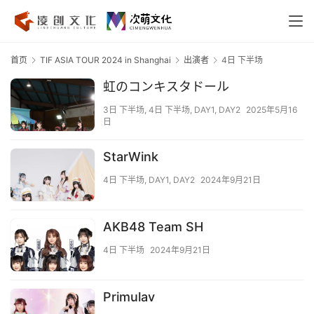
首页
TIF ASIA TOUR 2024 in Shanghai
出演者
4日 下半场
虹のコンキスタドール
3日 下半场
,
4日 下半场
,
DAY1
,
DAY2
2025年5月16
日
StarWink
4日 下半场
,
DAY1
,
DAY2
2024年9月21日
AKB48 Team SH
4日 下半场
2024年9月21日
Primulav