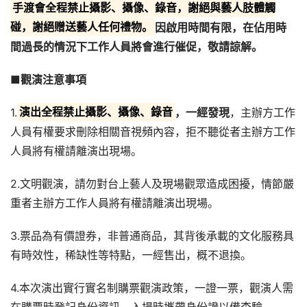
手渡會全程禁止攝影、攝像、錄音，謝絕與藝人肢體觸
碰，謝絕贈送藝人任何禮物。
因啟用時間有限，在佔用時
間過長的情況下工作人員將會進行催促，敬請諒解。
■
觀演注意事項
1.
演出全程禁止攝影、攝像、錄音
，一經發現
，主辦方工作
人員有權要求刪除相關音視頻內容，拒不聽從者主辦方工作
人員將有權請離演出現場。
2.文明觀演，請勿對台上藝人及現場觀眾造成困擾，情節嚴
重者主辦方工作人員將有權請離演出現場。
3.票品為有價證券，非普通商品，其背後承載的文化服務具
有時效性，稀缺性等特點，一經售出，概不退換。
4.本次演出實行實名制購票觀演政策，一證一票，觀演人需
在購票時登記身份資訊，入場時攜帶身份證以備查驗。