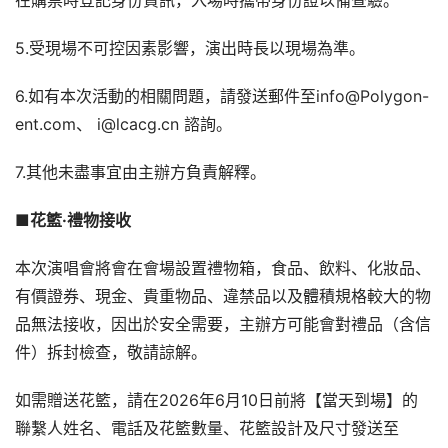
5.受現場不可控因素影響，演出時長以現場為準。
6.如有本次活動的相關問題，請發送郵件至info@Polygon-
ent.com、 i@lcacg.cn 諮詢。
7.其他未盡事宜由主辦方負責解釋。
■
花籃
·
禮物接收
本次演唱會將會在會場設置禮物箱，食品、飲料、化妝品、
有價證券、現金、貴重物品、違禁品以及體積規格較大的物
品無法接收，因出於安全需要，主辦方可能會對禮品（含信
件）拆封檢查，敬請諒解。
如需贈送花籃，請在2026年6月10日前將【當天到場】的
聯繫人姓名、電話及花籃數量、花籃設計及尺寸發送至 