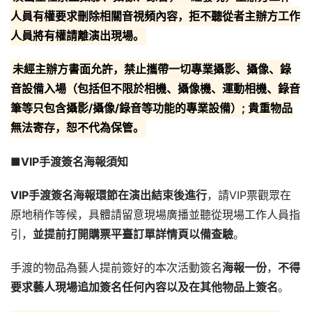
人員有權要求刪除相關音視頻內容，拒不聽從者主辦方工作
人員將有權請離演出現場。
未經主辦方書面允許，禁止攜帶一切專業攝影、攝像、錄
音設備入場（包括但不限於相機、攝像機、運動相機、錄音
筆等只包含攝影/攝像/錄音等功能的專業設備）; 貴重物品
無法寄存，恕不代為保管。
■VIP
手渡簽名海報須知
VIP
手渡簽名海報環節在演出結束後進行
，請VIP票觀眾在
原地稍作等候，具體請留意現場廣播並聽從現場工作人員指
引，
並提前打開購票平臺訂單詳情頁以備查驗
。
手渡的物品為藝人提前簽好的本次活動簽名
海報一份
，
不得
要求藝人現場追加簽名任何內容以及在其他物品上簽名
。