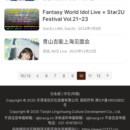
Fantasy World Idol Live × Star2U
Festival Vol.21~23
Star2U LINK
,
Star2U
2024年1月9日
青山吉能上海见面会
活动
,
MCE Live
2023年12月22日
10 / 12
6
7
8
9
10
11
12
日本語
|
中文(中国)
Copyright © 2020 天津凌创文化发展有限公司 版权所有
津ICP备19005852
号
Copyright © 2020 Tianjin Lingchuang Culture Development Co., Ltd.
不良信息举报邮箱：i@lcacg.cn 涉未成年举报邮箱：i@lcacg.cn 不良信息举报
电话：021-61676013
中央网信办互联网违法和不良信息举报中心：https://www.12377.cn/