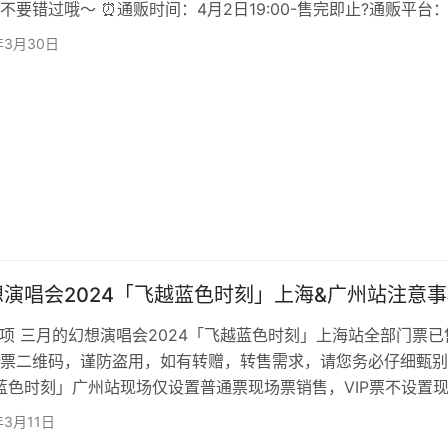
错过哦～ ⏰通贩时间：4月2日19:00-售完即止?通贩平台：https://i
43564
年3月30日
演唱会2024「飞越蓝色时刻」上海&广州站注意
项 三月的幻想演唱会2024「飞越蓝色时刻」上海站全部门票
票二维码，谨防盗用，如有转赠，转售需求，请您务必仔细甄别
越蓝色时刻」广州站现场仅设置普通票现场票销售，VIP票不设
P进行购票，若您需要现金支付，请您在所有预售票观众已入场后
年3月11日
平台“座位号”一栏显示序号仅…