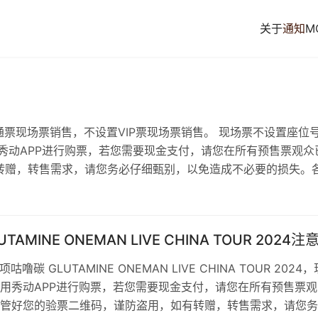
关于
通知
MC
票现场票销售，不设置VIP票现场票销售。 现场票不设置座位
秀动APP进行购票，若您需要现金支付，请您在所有预售票观
转赠，转售需求，请您务必仔细甄别，以免造成不必要的损失。
座位号均由…
TAMINE ONEMAN LIVE CHINA TOUR 2024
咕噜碳 GLUTAMINE ONEMAN LIVE CHINA TOUR
用秀动APP进行购票，若您需要现金支付，请您在所有预售票
管好您的验票二维码，谨防盗用，如有转赠，转售需求，请您务