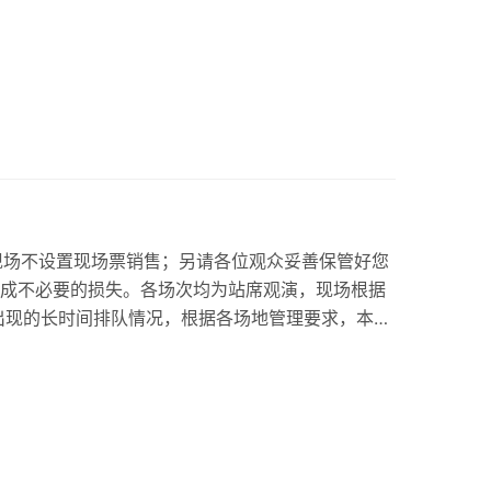
票已售罄，现场不设置现场票销售；另请各位观众妥善保管好您
成不必要的损失。各场次均为站席观演，现场根据
能出现的长时间排队情况，根据各场地管理要求，本场
由票务平台直接派号，并在入场前进行整队。请配合现