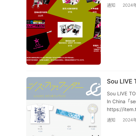
站席观演，现
通知
2024
场地管理要求
Sou LIV
Sou LIVE 
In Chin
https://ite
通知
2024