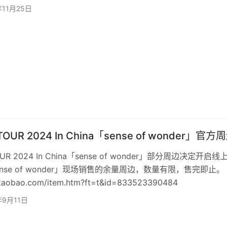
场根据票务平台显示的“入场序号”顺序整队入场。 ■入场注意
年11月25日
，…
E TOUR 2024 In China「sense of wonder」
TOUR 2024 In China「sense of wonder」部分周边决定开
a「sense of wonder」现场销售的余量周边，数量有限，售完即止
m.taobao.com/item.htm?ft=t&id=833523390484
年9月11日