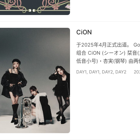
CiON
于2025年4月正式出道。 Gor
组合 CiON (シーオン) 栞
低音小号)・杏実(钢琴) 
管乐队）组成，通称“铜管偶像”。 C
DAY1
,
DAY1
,
DAY2
,
DAY2
2
托了 希望通过五人的音乐和
出道曲「しましょ」的音乐视