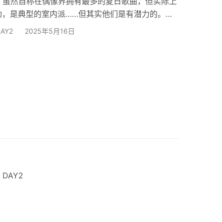
。 虽然自称在偶像界拥有最多的夏日歌曲，但实际上
动，是典型的室内派……但其实他们是有潜力的。虹
在征服所有人的心！ *虹のコンキスタドール 本场
AY2
2025年5月16日
浜芽衣/大和明桜/桐乃みゆ/一宮ゆい/的場華鈴/尾
次 6月14日 DAY1 6月15日 DAY2
 DAY2