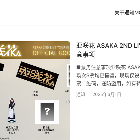
关于
通知
MC
亚咲花 ASAKA 2ND LIV
意事项
■票务注意事项亚咲花 ASAKA 2N
场次S票均已售罄，现场仅
票二维码，谨防盗用，如有
要的损失。 各场次均为站席
通知
2025年6月1日
入场。 6月3日0时后购票
别有序号观众入场后入场。 
情况，根据各场地管理…