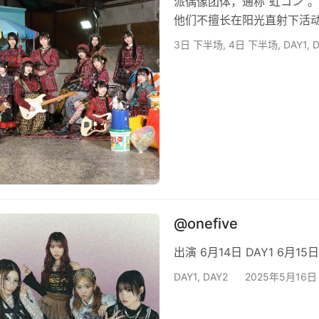
派偶像团体，通称“虹コン”
他们不擅长在阳光直射下活
コン以他们独特的热情演出正
3日 下半场
,
4日 下半场
,
DAY1
,
D
演出出演成员：隈本茉莉奈/石
林結花/石原愛梨沙/青山詩 出演场
@onefive
出演 6月14日 DAY1 6月15日
DAY1
,
DAY2
2025年5月16日