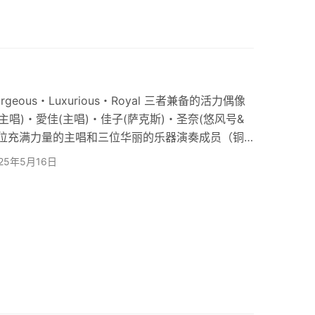
geous・Luxurious・Royal 三者兼备的活力偶像
音(主唱)・愛佳(主唱)・佳子(萨克斯)・圣奈(悠风号&
由两位充满力量的主唱和三位华丽的乐器演奏成员（铜
ore – Impression – ON 组合名「CiON」寄
025年5月16日
表演，持续为全世界的人们带来感动的愿望。 正式
频在正式出道前播放次数已突破100…