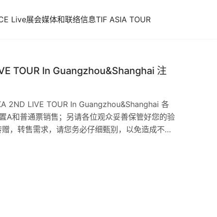
E Live
展会
媒体和联络信息
TIF ASIA TOUR
E TOUR In Guangzhou&Shanghai 注
D LIVE TOUR In Guangzhou&Shanghai 各
设置A和普通票销售；另请各位观众妥善保管好您的验
转赠，转售需求，请您务必仔细甄别，以免造成不必
观演，现场根据票务平台显示的“入场序号”顺序整队
观众不再发放整理序号，无序号及当日票观众请在各组
■入场注意事项 为预防现场可能出现的长时间排队