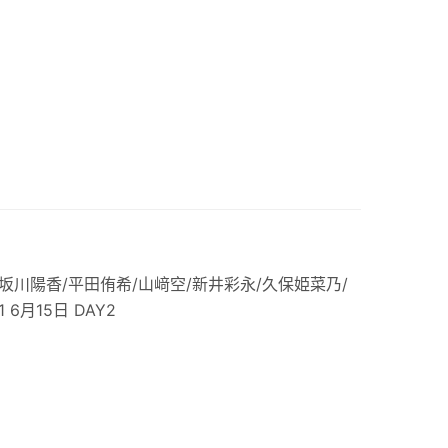
：坂川陽香/平田侑希/山﨑空/新井彩永/久保姫菜乃/
 6月15日 DAY2