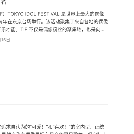
系者
（TIF）TOKYO IDOL FESTIVAL 是世界上最大的偶像
来每年在东京台场举行。该活动聚集了来自各地的偶像
乐才能。TIF 不仅是偶像粉丝的聚集地，也是向世
的窗口。 在为期三天的活动中，参加的偶像团体有机
月16日
互动，并增强其知名度。除音乐表演外，TIF还包
交流活动，使粉丝能够近距离接触他们喜爱的偶像。
追求自认为的“可爱！”和“喜欢！”的室内型、正统