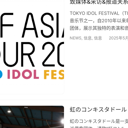
致媒体&采访&报道关
TOKYO IDOL FESTIVAL
音乐节之一，自2010年以
团体，展示其独特的表演和音
界展示偶像文化其鲜明特色
NEWS
,
信息
,
信息
2025年5
会在多个舞台上表演，与粉丝
括签名会、握手会和面对面
TIF ASIA TOUR随着…
虹のコンキスタドール
虹のコンキスタドール是一支